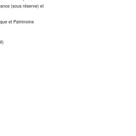
rance (sous réserve) et
ique et Patrimoine
f)