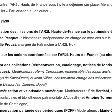
ontre, l’AR2L Hauts-de-France vous invite à déjeuner sur place. Merci 
let « Participation au déjeuner ».
 17h30
ation des missions de l’AR2L Hauts-de-France sur le patrimoine é
de Pasquet
, bibliothécaire indépendante en charge de missions sur le
lie Proust
, chargée du Patrimoine à l’AR2L HdF
s sur les actions coordonnées par l’AR2L Hauts-de-France (au choi
ent des collections (rétroconversion, catalogage, notices de fond
iques).
Modérateurs :
Rémy Cordonnier
, r
esponsable des fonds ancien
ays de Saint-Omer) et
Jean Vilbas
,
conservateur chargé des collections
ne Desbordes-Valmore, Douai)
numérisation et valorisation numérique.
Modérateurs :
Eric Berriahi
, 
unicipales et bibliothèque patrimoniale d’Abbeville) et
Antoine Torren
ille de Compiègne)
conservation partagée des périodiques (PCPP)
Modérateurs :
Marie-