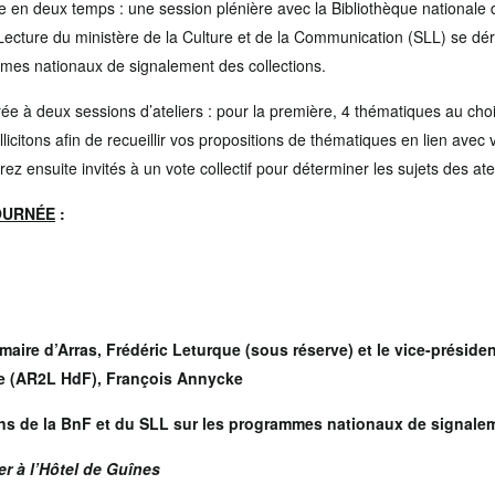
ée en deux temps : une session plénière avec la Bibliothèque nationale 
 Lecture du ministère de la Culture et de la Communication (SLL) se déro
mes nationaux de signalement des collections.
ée à deux sessions d’ateliers : pour la première, 4 thématiques au choix
licitons afin de recueillir vos propositions de thématiques en lien avec
ez ensuite invités à un vote collectif pour déterminer les sujets des atel
OURNÉE
:
 maire d’Arras, Frédéric Leturque (sous réserve) et le vice-préside
ure (AR2L HdF), François Annycke
ons de la BnF et du SLL sur les programmes nationaux de signale
r à l’Hôtel de Guînes