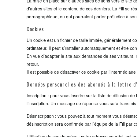
La mise en place sur d’autres sites de liens vers le site 
d’autres sites et le contenu de ces derniers. La Fill se 
pornographique, ou qui pourraient porter préjudice à son 
Cookies
Un cookie est un fichier de taille limitée, généralement co
ordinateur. Il peut s’installer automatiquement et être 
En vue d’adapter le site aux demandes de ses visiteurs, n
retour.
Il est possible de désactiver ce cookie par l’intermédiaire
Données personnelles des abonnés à la lettre d’
Inscription : pour vous inscrire sur la liste de diffusion 
l’inscription. Un message de réponse vous sera transmis 
Désinscription : vous pouvez à tout moment vous désinscrir
désinscription sera confirmée par l’équipe de la Fill par c
Utilisation de vos données : votre adresse courriel est un