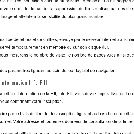
de la Fill n’est soumise à aucune autorisation préalable. La Fill dégage
réserve le droit de demander la suppression de liens réalisés par des si
image et atteinte à la sensibilité du plus grand nombre.
nstitué de lettres et de chiffres, envoyé par le serveur internet au fichi
conservé temporairement en mémoire ou sur son disque dur.
ous mesurons le nombre de visite, le nombre de pages vues ainsi que l’a
 des paramètres figurant au sein de leur logiciel de navigation.
information Info-Fill
de la lettre d’information de la Fill, Info-Fill, vous devez impérativemen
vous confirmant votre inscription.
e par le biais du lien de désinscription figurant au bas de notre lettre 
ourriel. Votre adresse et toutes les données de consultation de la lettre
iquement utilisée pour vous adresser la lettre d’information. Elle n’est n