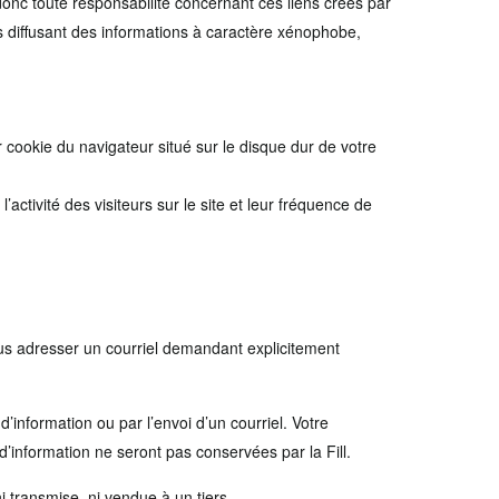
 donc toute responsabilité concernant ces liens crées par
tes diffusant des informations à caractère xénophobe,
er cookie du navigateur situé sur le disque dur de votre
ctivité des visiteurs sur le site et leur fréquence de
t nous adresser un courriel demandant explicitement
d’information ou par l’envoi d’un courriel. Votre
 d’information ne seront pas conservées par la Fill.
i transmise, ni vendue à un tiers.