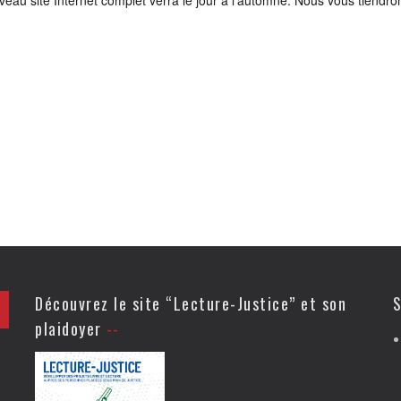
eau site Internet complet verra le jour à l’automne. Nous vous tiendro
Découvrez le site “Lecture-Justice” et son
S
plaidoyer