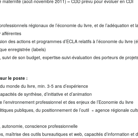
 maternité (août-novembre 2011)
–
CDD prévu pour évoluer en CDI
fessionnels régionaux de l’économie du livre, et de l’adéquation et la
y afférentes
on des actions et programmes d’ECLA relatifs à l’économie du livre (éditi
ique enregistrée (labels)
 suivi de son budget, expertise-suivi-évaluation des porteurs de projet
ur le poste :
 du monde du livre, min. 3-5 ans d’expérience
apacités de synthèse, d’initiative et d’animation
e l’environnement professionnel et des enjeux de l’Economie du livre
iques publiques, du positionnement de l’outil « agence régionale cultu
s, autonomie, conscience professionnelle
es, maîtrise des outils bureautiques et web, capacités d’information et