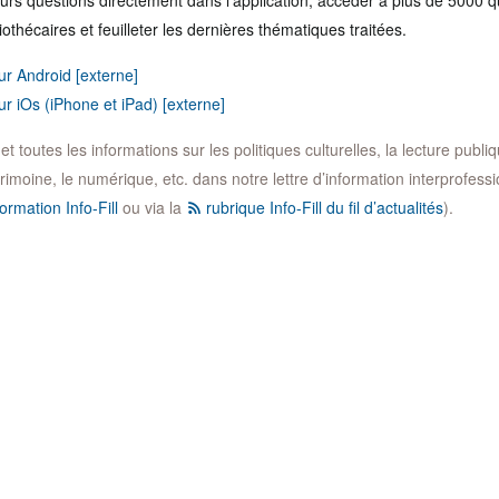
urs questions directement dans l’application, accéder à plus de 5000 
iothécaires et feuilleter les dernières thématiques traitées.
ur Android [externe]
ur iOs (iPhone et iPad) [externe]
 toutes les informations sur les politiques culturelles, la lecture publique
trimoine, le numérique, etc. dans notre lettre d’information interprofession
ormation Info-Fill
ou via la
rubrique Info-Fill du fil d’actualités
).