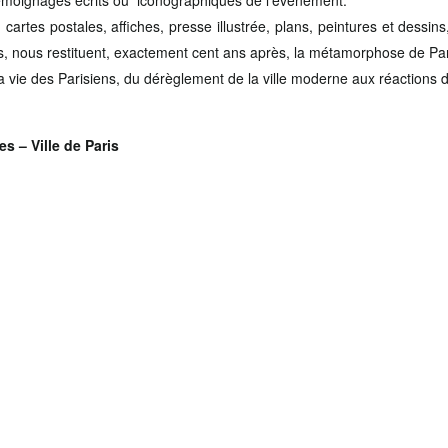
 témoignages écrits ou iconographiques de l’événement.
cartes postales, affiches, presse illustrée, plans, peintures et dessins
tés, nous restituent, exactement cent ans après, la métamorphose de Par
 vie des Parisiens, du dérèglement de la ville moderne aux réactions d
s – Ville de Paris