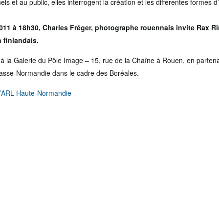
s et au public, elles interrogent la création et les différentes formes d’
011 à 18h30
, Charles Fréger, photographe rouennais invite
Rax R
 finlandais.
 à la Galerie du Pôle Image – 15, rue de la Chaîne à Rouen, en partena
Basse-Normandie dans le cadre des Boréales.
de l’ARL Haute-Normandie