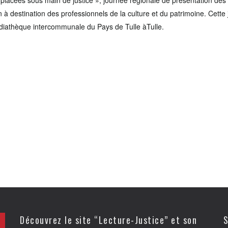
 placées sous main de justice », journée régionale de présentation des 
n à destination des professionnels de la culture et du patrimoine. Cette 
diathèque intercommunale du Pays de Tulle àTulle.
Découvrez le site “Lecture-Justice” et son
S