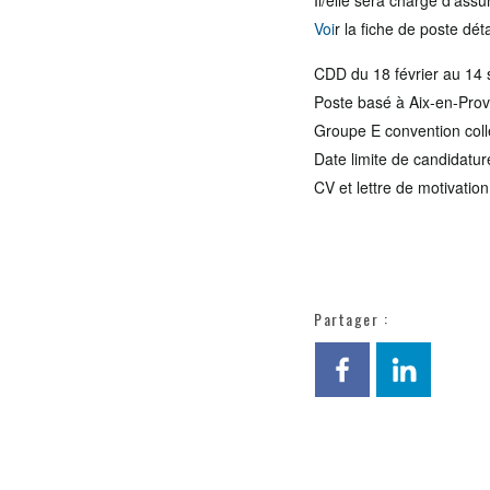
Il/elle sera chargé d’assur
Voi
r la fiche de poste déta
CDD du 18 février au 14
Poste basé à Aix-en-Pro
Groupe E convention colle
Date limite de candidatur
CV et lettre de motivatio
Partager :