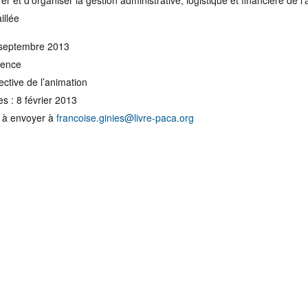
er et d’organiser la gestion administrative, logistique et financière de l’
illée
 septembre 2013
vence
ctive de l’animation
es : 8 février 2013
n à envoyer à
francoise.ginies@livre-paca.org