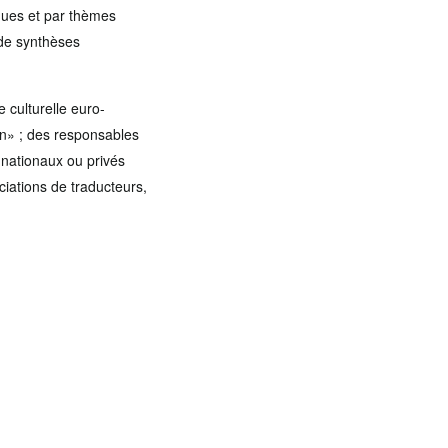
gues et par thèmes
e de synthèses
 culturelle euro-
n» ; des responsables
 nationaux ou privés
ociations de traducteurs,