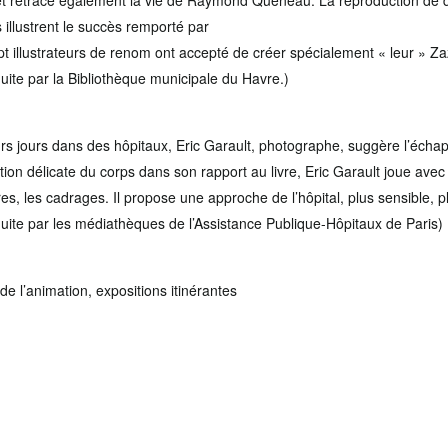
et retrace également la vie de Raymond Queneau. La reproduction de 
 illustrent le succès remporté par
pt illustrateurs de renom ont accepté de créer spécialement « leur » Za
duite par la Bibliothèque municipale du Havre.)
s jours dans des hôpitaux, Eric Garault, photographe, suggère l’échap
ion délicate du corps dans son rapport au livre, Eric Garault joue avec l
res, les cadrages. Il propose une approche de l’hôpital, plus sensible, 
duite par les médiathèques de l’Assistance Publique-Hôpitaux de Paris)
de l’animation, expositions itinérantes