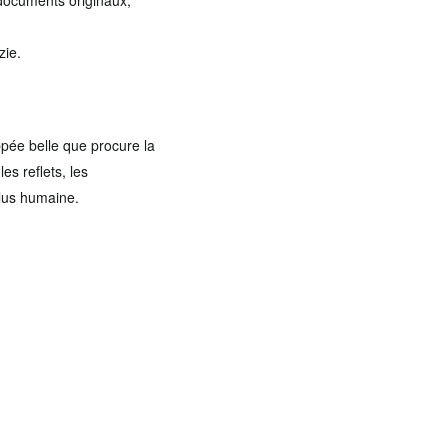
documents originaux,
zie.
pée belle que procure la
es reflets, les
plus humaine.