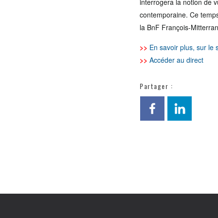
interrogera la notion de 
contemporaine. Ce temps d
la BnF François-Mitter
r
a
>>
En savoir plus, sur le 
>>
Accéder au direct
Partager :