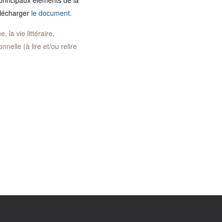
principaux éléments de la
Télécharger
le document
.
 la vie littéraire,
nelle (à lire et/ou relire