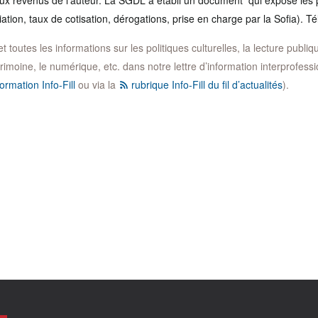
 aux revenus de l’auteur. La SGDL a établi un document qui expose les 
liation, taux de cotisation, dérogations, prise en charge par la Sofia). 
toutes les informations sur les politiques culturelles, la lecture publique,
trimoine, le numérique, etc. dans notre lettre d’information interprofession
ormation Info-Fill
ou via la
rubrique Info-Fill du fil d’actualités
).