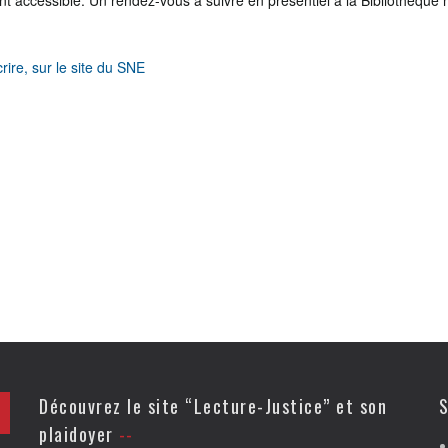
t accessible. Un rendez-vous à suivre en présentiel à la Bibliothèque
crire, sur le site du SNE
Découvrez le site “Lecture-Justice” et son
S
plaidoyer