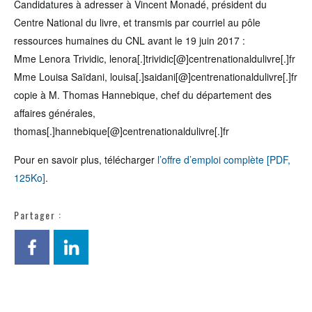
Candidatures à adresser à Vincent Monadé, président du
Centre National du livre, et transmis par courriel au pôle
ressources humaines du CNL avant le 19 juin 2017 :
Mme Lenora Trividic, lenora[.]trividic[@]centrenationaldulivre[.]fr
Mme Louisa Saïdani, louisa[.]saidani[@]centrenationaldulivre[.]fr
copie à M. Thomas Hannebique, chef du département des
affaires générales,
thomas[.]hannebique[@]centrenationaldulivre[.]fr
Pour en savoir plus, télécharger
l’offre d’emploi complète [PDF,
125Ko]
.
Partager :