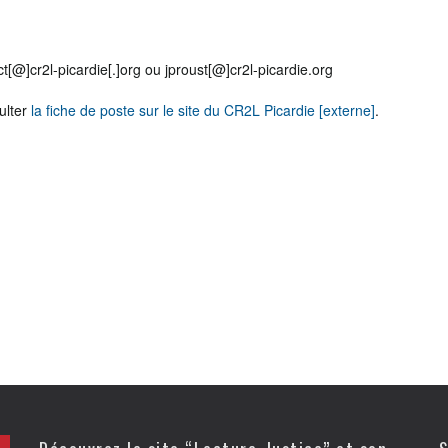
ct[@]cr2l-picardie[.]org ou jproust[@]cr2l-picardie.org
ulter
la fiche de poste sur le site du CR2L Picardie [externe]
.