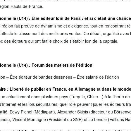
Région Hauts-de-France.
ionnelle (U14)
: Être éditeur loin de Paris : et si c’était une chanc
 région fait preuve de dynamisme et d’exigence, tout en rencontrant ré
atteste le classement des meilleures ventes. Ce débat, organisé avec la 
des éditeurs qui ont fait le choix de s’établir loin de la capitale.
ionnelle (U14)
: Forum des métiers de l’édition
ion – Être éditeur de bandes dessinées – Être salarié de l’édition
ire
: Liberté de publier en France, en Allemagne et dans le mond
que actuellement dans plusieurs pays (Turquie, Chine…) à la liberté de
nternet et les lois sécuritaires, quel rôle peuvent jouer les éditeurs f
ailié, Edwy Plenel (Médiapart), Alexander Skipis (directeur du Börsenve
emands), Vincent Montagne (Président du SNE) et Jo Lendle (Editions Ha