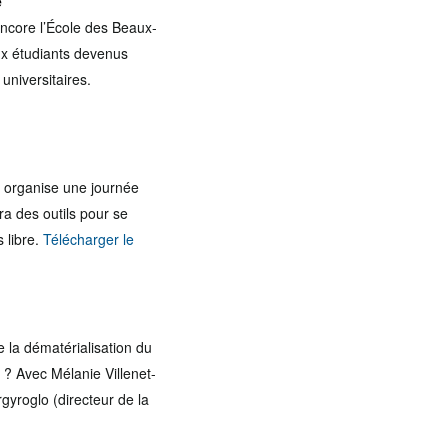
e
encore l’École des Beaux-
eux étudiants devenus
universitaires.
be organise une journée
ra des outils pour se
 libre.
Télécharger le
e la dématérialisation du
 ? Avec Mélanie Villenet-
gyroglo (directeur de la