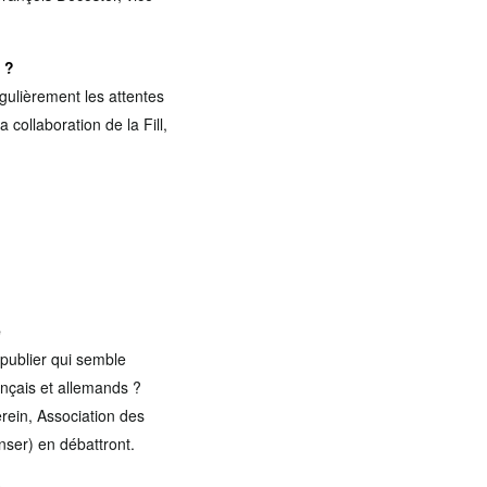
e ?
gulièrement les attentes
collaboration de la Fill,
e
 publier qui semble
rançais et allemands ?
rein, Association des
nser) en débattront.