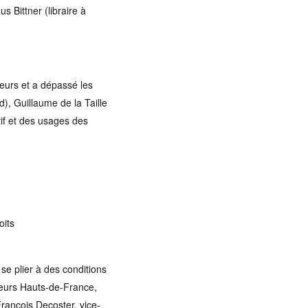
 Bittner (libraire à
teurs et a dépassé les
, Guillaume de la Taille
itif et des usages des
oits
se plier à des conditions
iteurs Hauts-de-France,
François Decoster, vice-