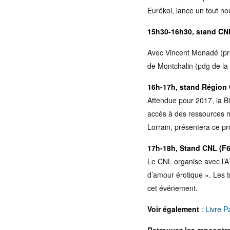
Eurêkoi, lance un tout no
15h30-16h30, stand CN
Avec Vincent Monadé (pré
de Montchalin (pdg de la l
16h-17h, stand Région 
Attendue pour 2017, la Bi
accès à des ressources m
Lorrain, présentera ce pro
17h-18h, Stand CNL (F6
Le CNL organise avec l’AT
d’amour érotique ». Les t
cet événement.
Voir également
:
Livre P