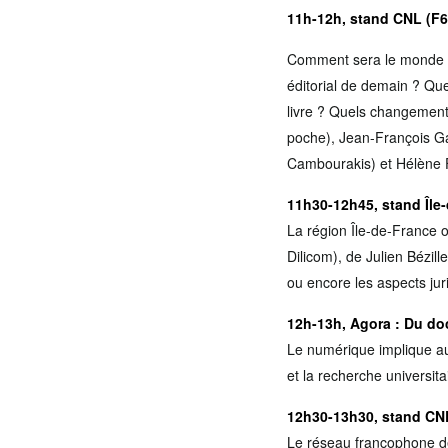
11h-12h, stand CNL (F6
Comment sera le monde de
éditorial de demain ? Qu
livre ? Quels changements
poche), Jean-François Ga
Cambourakis) et Hélène F
11h30-12h45, stand Île
La région Île-de-France o
Dilicom), de Julien Bézil
ou encore les aspects ju
12h-13h, Agora
: Du do
Le numérique implique au
et la recherche universi
12h30-13h30, stand CN
Le réseau francophone de 