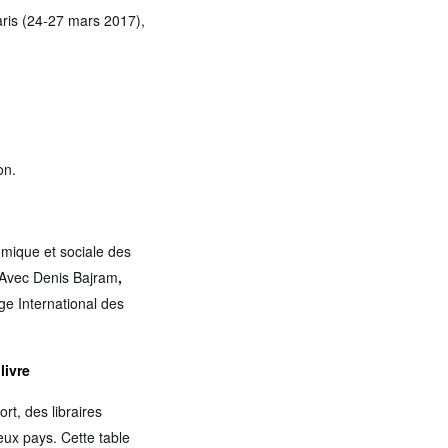
aris (24-27 mars 2017),
on.
omique et sociale des
? Avec Denis Bajram
,
ge International des
livre
rt, des libraires
eux pays. Cette table