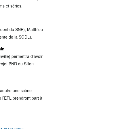
ms et séries.
ident du SNE), Matthieu
idente de la SGDL).
ain
ville) permettra d’avoir
rojet BNR du Sillon
traduire une scène
e l’ETL prendront part à