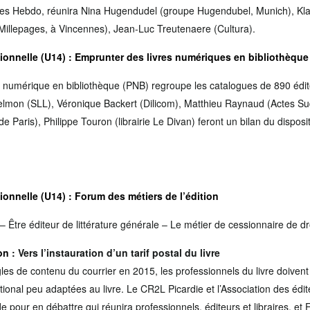
res Hebdo, réunira Nina Hugendudel (groupe Hugendubel, Munich), Klaus
Millepages, à Vincennes), Jean-Luc Treutenaere (Cultura).
ionnelle (U14) : Emprunter des livres numériques en bibliothèque
êt numérique en bibliothèque (PNB) regroupe les catalogues de 890 édi
lmon (SLL), Véronique Backert (Dilicom), Matthieu Raynaud (Actes Sud)
 de Paris), Philippe Touron (librairie Le Divan) feront un bilan du dispos
ionnelle (U14)
: Forum des métiers de l’édition
 Être éditeur de littérature générale – Le métier de cessionnaire de dr
on
: Vers l’instauration d’un tarif postal du livre
gles de contenu du courrier en 2015, les professionnels du livre doivent 
 national peu adaptées au livre. Le CR2L Picardie et l’Association des éd
 pour en débattre qui réunira professionnels, éditeurs et libraires, et 