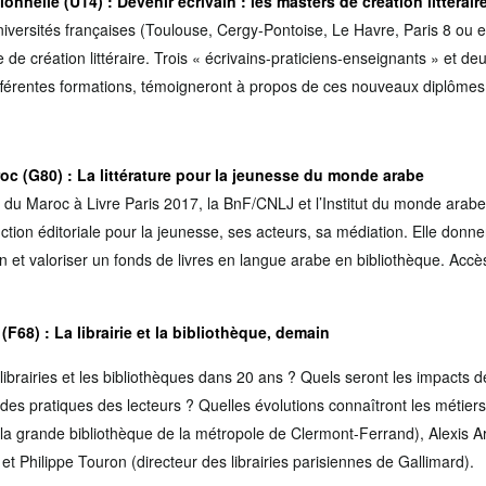
ionnelle (U14)
:
Devenir écrivain : les masters de création littérair
iversités françaises (Toulouse, Cergy-Pontoise, Le Havre, Paris 8 ou 
 de création littéraire. Trois « écrivains-praticiens-enseignants » et d
ifférentes formations, témoigneront à propos de ces nouveaux diplômes 
oc (G80)
: La littérature pour la jeunesse du monde arabe
ion du Maroc à Livre Paris 2017, la BnF/CNLJ et l’Institut du monde ara
ction éditoriale pour la jeunesse, ses acteurs, sa médiation. Elle donne
n et valoriser un fonds de livres en langue arabe en bibliothèque. Accès
 (F68)
: La librairie et la bibliothèque, demain
librairies et les bibliothèques dans 20 ans ? Quels seront les impacts d
es pratiques des lecteurs ? Quelles évolutions connaîtront les métiers
la grande bibliothèque de la métropole de Clermont-Ferrand), Alexis Ar
) et Philippe Touron (directeur des librairies parisiennes de Gallimard).