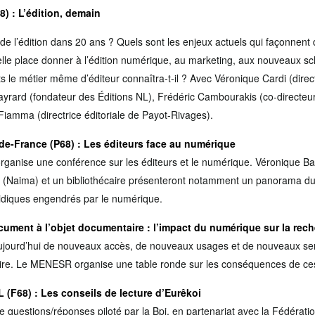
8)
: L’édition, demain
 l’édition dans 20 ans ? Quels sont les enjeux actuels qui façonnent 
elle place donner à l’édition numérique, au marketing, aux nouveaux s
 le métier même d’éditeur connaîtra-t-il ? Avec Véronique Cardi (direc
yrard (fondateur des Éditions NL), Frédéric Cambourakis (co-directeur
iamma (directrice éditoriale de Payot-Rivages).
-de-France (P68)
: Les éditeurs face au numérique
rganise une conférence sur les éditeurs et le numérique. Véronique Bac
le (Naima) et un bibliothécaire présenteront notamment un panorama du
ridiques engendrés par le numérique.
cument à l’objet documentaire : l’impact du numérique sur la rech
jourd’hui de nouveaux accès, de nouveaux usages et de nouveaux serv
taire. Le MENESR organise une table ronde sur les conséquences de ce
L (F68)
: Les conseils de lecture d’Eurêkoi
questions/réponses piloté par la Bpi, en partenariat avec la Fédératio