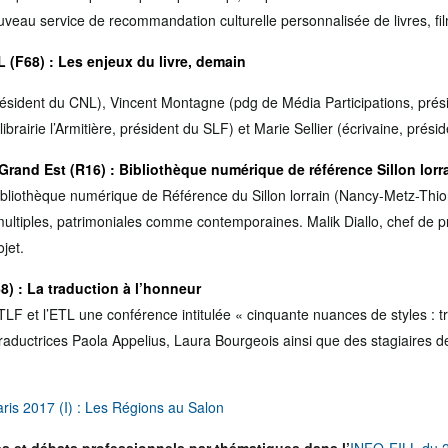
uveau service de recommandation culturelle personnalisée de livres, fil
L (F68)
: Les enjeux du livre, demain
sident du CNL), Vincent Montagne (pdg de Média Participations, prés
ibrairie l’Armitière, président du SLF) et Marie Sellier (écrivaine, prés
Grand Est (R16)
: Bibliothèque numérique de référence Sillon lorr
bliothèque numérique de Référence du Sillon lorrain (Nancy-Metz-Thion
ultiples, patrimoniales comme contemporaines. Malik Diallo, chef de p
jet.
8)
: La traduction à l’honneur
LF et l’ETL une conférence intitulée « cinquante nuances de styles : 
raductrices Paola Appelius, Laura Bourgeois ainsi que des stagiaires d
aris 2017 (I) : Les Régions au Salon