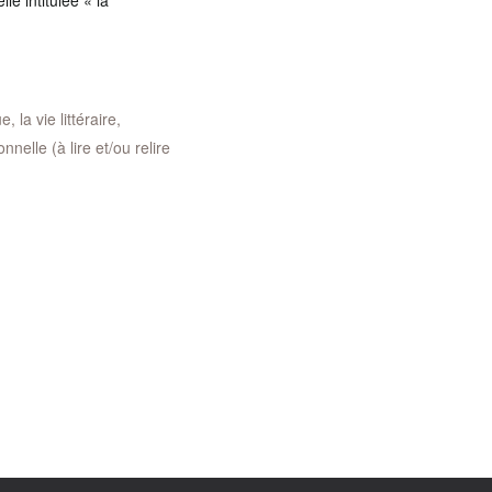
e intitulée « la
 la vie littéraire,
nelle (à lire et/ou relire