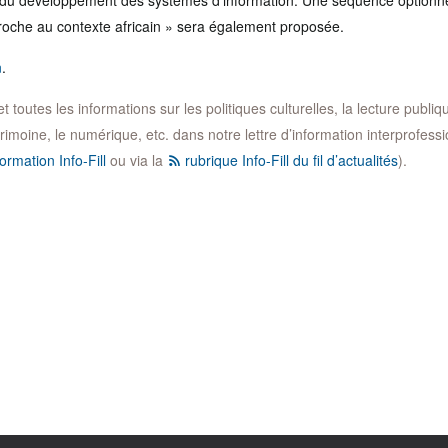
du développement des systèmes d’information. Une séquence optionnell
proche au contexte africain » sera également proposée.
n
.
toutes les informations sur les politiques culturelles, la lecture publique,
trimoine, le numérique, etc. dans notre lettre d’information interprofession
ormation Info-Fill
ou via la
rubrique Info-Fill du fil d’actualités
).