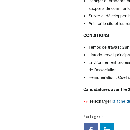
Rédiger et préparer, en 
supports de communicat
Suivre et développer l
Animer le site et les r
CONDITIONS
Temps de travail : 28h
Lieu de travail princip
Environnement professi
de l’association.
Rémunération : Coeffic
Candidatures avant le 2
>>
Télécharger
la fiche 
Partager :