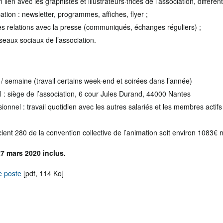
lien avec les graphistes et illustrateurs·trices de l’association, différen
ion : newsletter, programmes, affiches, flyer ;
es relations avec la presse (communiqués, échanges réguliers) ;
éseaux sociaux de l’association.
 / semaine (travail certains week-end et soirées dans l’année)
al : siège de l’association, 6 cour Jules Durand, 44000 Nantes
onnel : travail quotidien avec les autres salariés et les membres actif
ient 280 de la convention collective de l’animation soit environ 1083€ 
7 mars 2020 inclus.
de poste
[pdf, 114 Ko]