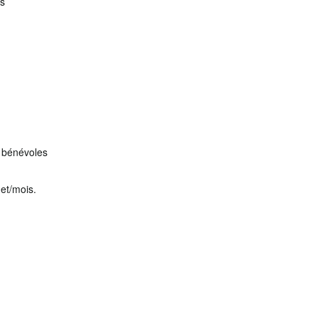
ts
s bénévoles
net/mois.