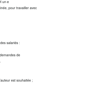
DI un·e
née, pour travailler avec
des salariés :
de demandes de
…
auteur est souhaitée ;