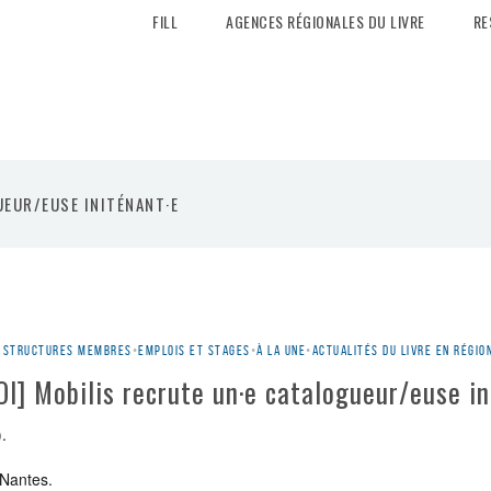
FILL
AGENCES RÉGIONALES DU LIVRE
RE
UEUR/EUSE INITÉNANT·E
es structures membres
•
Emplois et stages
•
À la une
•
Actualités du livre en régio
] Mobilis recrute un·e catalogueur/euse in
.
 Nantes.