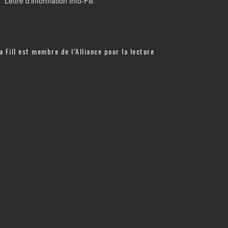
Lettre d’information Info-Fill
a Fill est membre de l’
Alliance pour la lecture