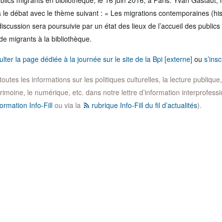
ublics migrants en bibliothèque, le 16 juin 2016, à Paris. Yvan Gastaut, 
 le débat avec le thème suivant : « Les migrations contemporaines (histo
iscussion sera poursuivie par un état des lieux de l’accueil des publics 
de migrants à la bibliothèque.
lter la page dédiée à la journée sur le site de la Bpi [externe]
ou
s’insc
utes les informations sur les politiques culturelles, la lecture publique, l
trimoine, le numérique, etc. dans notre lettre d’information interprofession
ormation Info-Fill
ou via la
rubrique Info-Fill du fil d’actualités
).