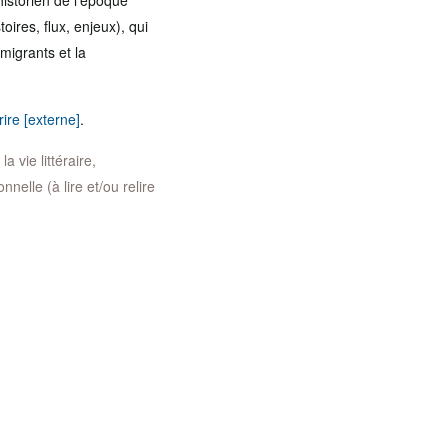
historien de l’époque
ires, flux, enjeux), qui
migrants et la
rire [externe]
.
a vie littéraire,
nelle (à lire et/ou relire