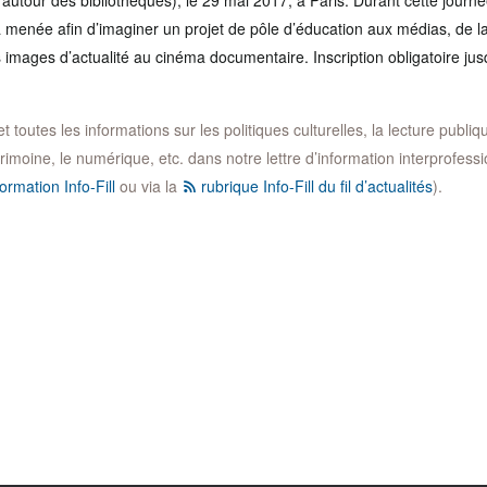
n autour des bibliothèques), le 29 mai 2017, à Paris. Durant cette journé
a menée afin d’imaginer un projet de pôle d’éducation aux médias, de la
es images d’actualité au cinéma documentaire. Inscription obligatoire j
toutes les informations sur les politiques culturelles, la lecture publique,
trimoine, le numérique, etc. dans notre lettre d’information interprofession
ormation Info-Fill
ou via la
rubrique Info-Fill du fil d’actualités
).