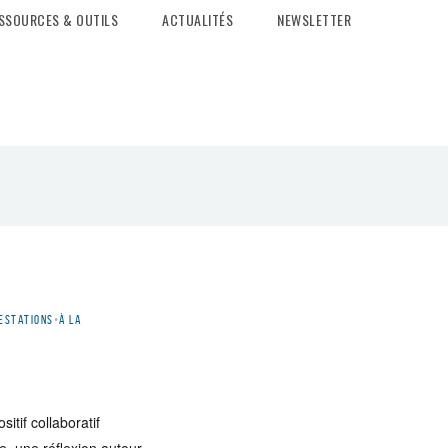
SSOURCES & OUTILS
ACTUALITÉS
NEWSLETTER
estations
•
À la
itif collaboratif