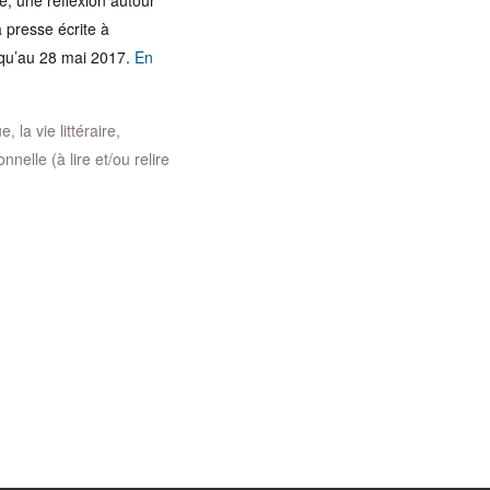
e, une réflexion autour
 presse écrite à
usqu’au 28 mai 2017.
En
 la vie littéraire,
nelle (à lire et/ou relire