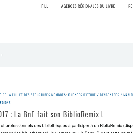
FILL
AGENCES RÉGIONALES DU LIVRE
RE
 !
é de la Fill et des structures membres
•
Journées d'étude / rencontres / manif
régions
017 : La BnF fait son BiblioRemix !
et professionnels des bibliothèques à participer à un BiblioRemix (dispos