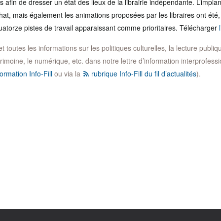
s afin de dresser un état des lieux de la librairie indépendante. L’implant
’achat, mais également les animations proposées par les libraires ont été
atorze pistes de travail apparaissant comme prioritaires. Télécharger
toutes les informations sur les politiques culturelles, la lecture publique,
trimoine, le numérique, etc. dans notre lettre d’information interprofession
ormation Info-Fill
ou via la
rubrique Info-Fill du fil d’actualités
).