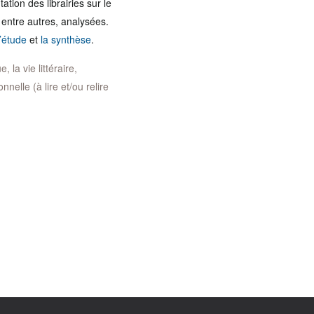
ation des librairies sur le
, entre autres, analysées.
l’étude
et
la synthèse
.
 la vie littéraire,
nelle (à lire et/ou relire