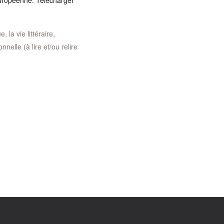
européenne. Télécharger
 la vie littéraire,
nelle (à lire et/ou relire