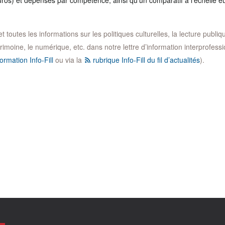
euros) et dépenses par compétence, ainsi qu’un comparatif à l’échelle 
toutes les informations sur les politiques culturelles, la lecture publique,
trimoine, le numérique, etc. dans notre lettre d’information interprofession
ormation Info-Fill
ou via la
rubrique Info-Fill du fil d’actualités
).