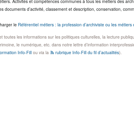
tiers. Activités et compétences communes à tous les métiers des archi
des documents d’activité, classement et description, conservation, commu
charger le
Référentiel métiers : la profession d’archiviste ou les métiers
toutes les informations sur les politiques culturelles, la lecture publique,
trimoine, le numérique, etc. dans notre lettre d’information interprofession
ormation Info-Fill
ou via la
rubrique Info-Fill du fil d’actualités
).