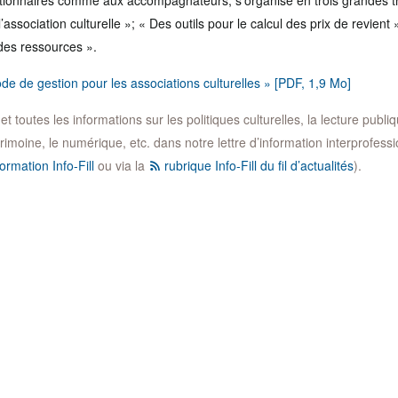
estionnaires comme aux accompagnateurs, s’organise en trois grandes th
association culturelle »; « Des outils pour le calcul des prix de revient 
des ressources ».
de de gestion pour les associations culturelles » [PDF, 1,9 Mo]
 toutes les informations sur les politiques culturelles, la lecture publique
trimoine, le numérique, etc. dans notre lettre d’information interprofession
ormation Info-Fill
ou via la
rubrique Info-Fill du fil d’actualités
).