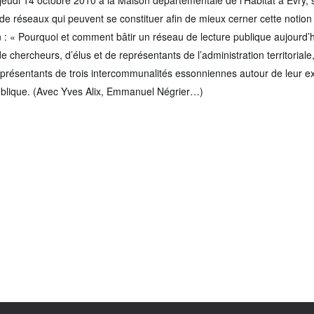
e jeudi 14 octobre 2010 à la Maison départementale de l’Habitat à Évry, 
 de réseaux qui peuvent se constituer afin de mieux cerner cette notion p
 : « Pourquoi et comment bâtir un réseau de lecture publique aujourd’
 de chercheurs, d’élus et de représentants de l’administration territoriale
représentants de trois intercommunalités essonniennes autour de leur e
ublique. (Avec Yves Alix, Emmanuel Négrier…)