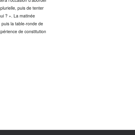
sera l’occasion d’aborder
lurielle, puis de tenter
hui ? ». La matinée
, puis la table-ronde de
xpérience de constitution