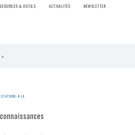
SSOURCES & OUTILS
ACTUALITÉS
NEWSLETTER
 »
estations
•
À la
 connaissances