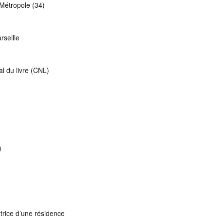
 Métropole (34)
rseille
l du livre (CNL)
)
trice d’une résidence