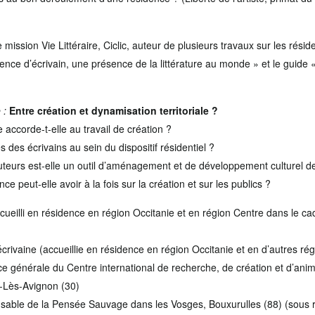
 mission Vie Littéraire, Ciclic, auteur de plusieurs travaux sur les rési
dence d’écrivain, une présence de la littérature au monde » et le guid
 :
Entre création et dynamisation territoriale ?
 accorde-t-elle au travail de création ?
s des écrivains au sein du dispositif résidentiel ?
uteurs est-elle un outil d’aménagement et de développement culturel des
ce peut-elle avoir à la fois sur la création et sur les publics ?
ccueilli en résidence en région Occitanie et en région Centre dans le ca
écrivaine (accueillie en résidence en région Occitanie et en d’autres rég
rice générale du Centre international de recherche, de création et d’ani
-Lès-Avignon (30)
nsable de la Pensée Sauvage dans les Vosges, Bouxurulles (88) (sous 