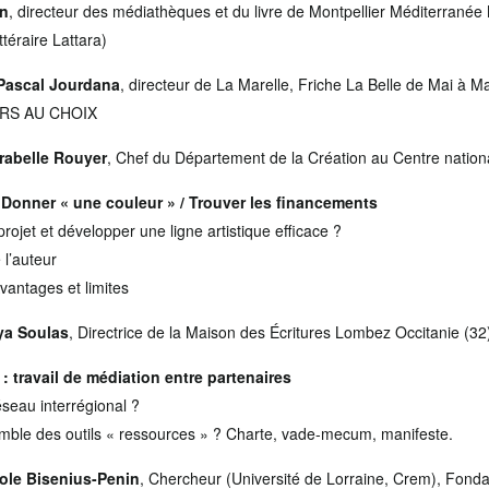
in
, directeur des médiathèques et du livre de Montpellier Méditerranée
téraire Lattara)
Pascal Jourdana
, directeur de La Marelle, Friche La Belle de Mai à Ma
ERS AU CHOIX
rabelle Rouyer
, Chef du Département de la Création au Centre nationa
 Donner « une couleur » / Trouver les financements
ojet et développer une ligne artistique efficace ?
 l’auteur
Avantages et limites
a Soulas
, Directrice de la Maison des Écritures Lombez Occitanie (32
 travail de médiation entre partenaires
seau interrégional ?
ble des outils « ressources » ? Charte, vade-mecum, manifeste.
ole Bisenius-Penin
, Chercheur (Université de Lorraine, Crem), Fonda