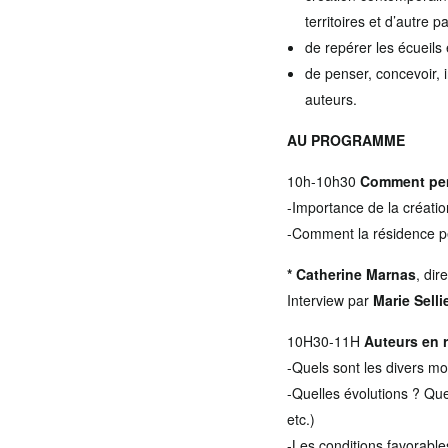
territoires et d’autre
de repérer les écueils e
de penser, concevoir, 
auteurs.
AU PROGRAMME
10h-10h30
Comment pense
-Importance de la création
-Comment la résidence peut
* Catherine Marnas
, dir
Interview par
Marie Selli
10H30-11H
Auteurs en r
-Quels sont les divers mo
-Quelles évolutions ? Qu
etc.)
-Les conditions favorabl