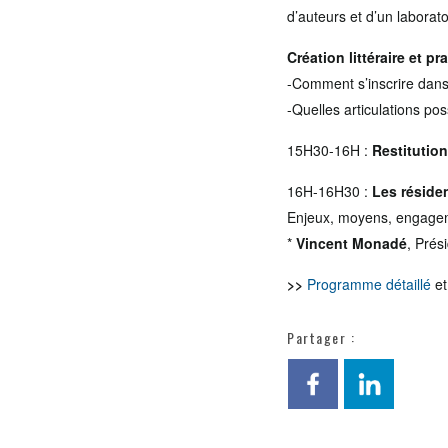
d’auteurs et d’un labora
Création littéraire et pr
-Comment s’inscrire dans 
-Quelles articulations po
15H30-16H :
Restitution
16H-16H30 :
Les réside
Enjeux, moyens, engagem
*
Vincent Monadé
, Prés
>>
Programme détaillé
e
Partager :