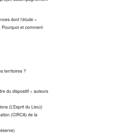
dences dont l’étude «
e « Pourquoi et comment
 territoires ?
dre du dispositif « auteurs
ions (L’Esprit du Lieu))
mation (CIRCA) de la
réserve)