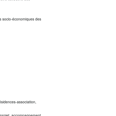
ons socio-économiques des
ésidences-association,
du projet, accompagnement