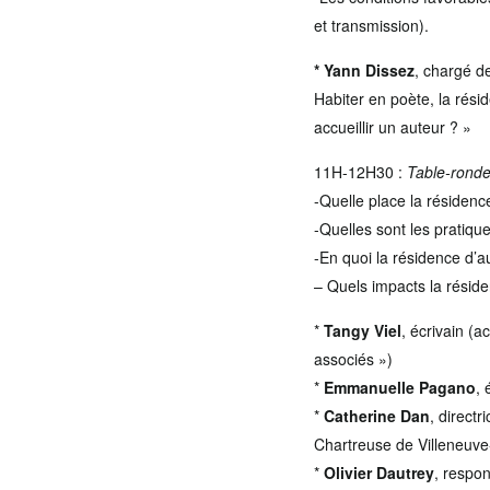
et transmission).
* Yann Dissez
, chargé de
Habiter en poète, la rési
accueillir un auteur ? »
11H-12H30 :
Table-ronde
-Quelle place la résidence
-Quelles sont les pratique
-En quoi la résidence d’a
– Quels impacts la résiden
*
Tangy Viel
, écrivain (a
associés »)
*
Emmanuelle Pagano
, 
*
Catherine Dan
, direct
Chartreuse de Villeneuve
*
Olivier Dautrey
, respo