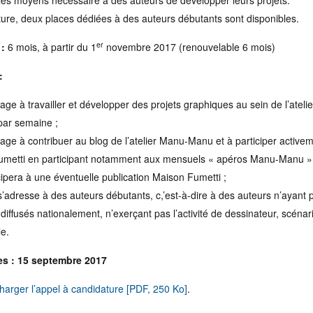
les moyens nécessaire à des auteurs de développer leurs projets.
ture, deux places dédiées à des auteurs débutants sont disponibles.
er
:
6 mois, à partir du 1
novembre 2017 (renouvelable 6 mois)
:
gage à travailler et développer des projets graphiques au sein de l’ate
 par semaine ;
gage à contribuer au blog de l’atelier Manu-Manu et à participer activem
Fumetti en participant notamment aux mensuels « apéros Manu-Manu »
icipera à une éventuelle publication Maison Fumetti ;
s’adresse à des auteurs débutants, c,’est-à-dire à des auteurs n’ayant 
diffusés nationalement, n’exerçant pas l’activité de dessinateur, scénari
e.
es : 15 septembre 2017
charger l’appel à candidature [PDF, 250 Ko]
.