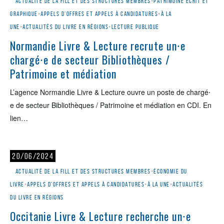
Actualité de la Fill et des structures membres
•
Patrimoine écrit et
graphique
•
Appels d'offres et appels à candidatures
•
À la
une
•
Actualités du livre en régions
•
Lecture publique
Normandie Livre & Lecture recrute un⸱e
chargé⸱e de secteur Bibliothèques /
Patrimoine et médiation
L’agence Normandie Livre & Lecture ouvre un poste de chargé⸱
e de secteur Bibliothèques / Patrimoine et médiation en CDI. En
lien…
20/06/2024
Actualité de la Fill et des structures membres
•
Économie du
livre
•
Appels d'offres et appels à candidatures
•
À la une
•
Actualités
du livre en régions
Occitanie Livre & Lecture recherche un⸱e