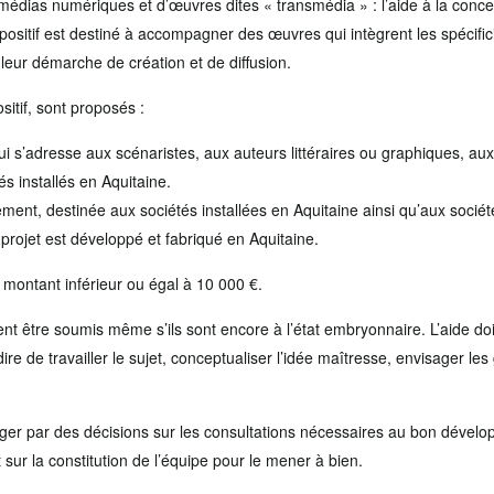
édias numériques et d’œuvres dites « transmédia » : l’aide à la conce
sitif est destiné à accompagner des œuvres qui intègrent les spécificit
eur démarche de création et de diffusion.
sitif, sont proposés :
qui s’adresse aux scénaristes, aux auteurs littéraires ou graphiques, aux
tés installés en Aquitaine.
ent, destinée aux sociétés installées en Aquitaine ainsi qu’aux société
 projet est développé et fabriqué en Aquitaine.
un montant inférieur ou égal à 10 000 €.
nt être soumis même s’ils sont encore à l’état embryonnaire. L’aide doi
dire de travailler le sujet, conceptualiser l’idée maîtresse, envisager le
ger par des décisions sur les consultations nécessaires au bon dévelop
 sur la constitution de l’équipe pour le mener à bien.