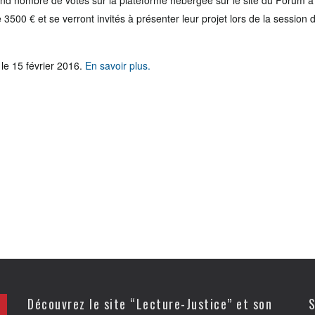
and nombre de votes sur la plateforme hébergée sur le site du Forum à
 3500 € et se verront invités à présenter leur projet lors de la session 
le 15 février 2016.
En savoir plus.
Découvrez le site “Lecture-Justice” et son
S