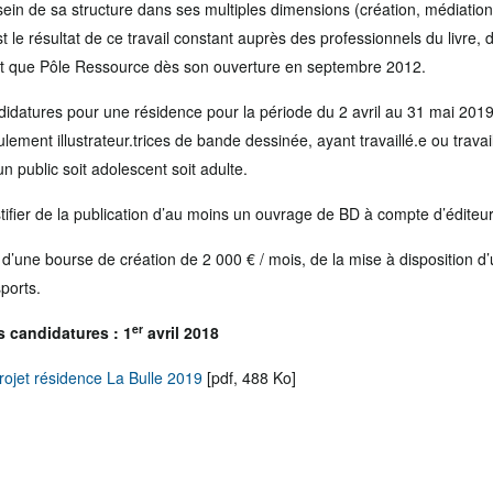
in de sa structure dans ses multiples dimensions (création, médiation, 
t le résultat de ce travail constant auprès des professionnels du livre, d
ant que Pôle Ressource dès son ouverture en septembre 2012.
didatures pour une résidence pour la période du 2 avril au 31 mai 201
seulement illustrateur.trices de bande dessinée, ayant travaillé.e ou trav
n public soit adolescent soit adulte.
tifier de la publication d’au moins un ouvrage de BD à compte d’éditeu
 d’une bourse de création de 2 000 € / mois, de la mise à disposition d
ports.
er
s candidatures : 1
avril 2018
rojet résidence La Bulle 2019
[pdf, 488 Ko]