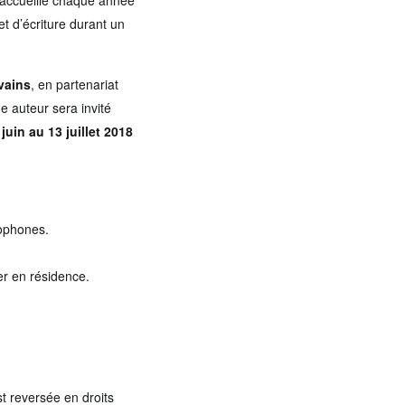
l accueille chaque année
t d’écriture durant un
vains
, en partenariat
e auteur sera invité
juin au 13 juillet 2018
cophones.
per en résidence.
st reversée en droits