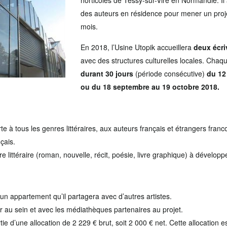
horticoles de Tessy-sur-Vire en Normandie. I
des auteurs en résidence pour mener un proje
mois.
En 2018, l’Usine Utopik accueillera
deux écri
avec des structures culturelles locales. Chaqu
durant
30 jours
(période consécutive)
du 12 
ou du 18 septembre au 19 octobre 2018.
te à tous les genres littéraires, aux auteurs français et étrangers fran
çais.
ure littéraire (roman, nouvelle, récit, poésie, livre graphique) à dévelop
 un appartement qu’il partagera avec d’autres artistes.
ler au sein et avec les médiathèques partenaires au projet.
ie d’une allocation de 2 229 € brut, soit 2 000 € net. Cette allocation e