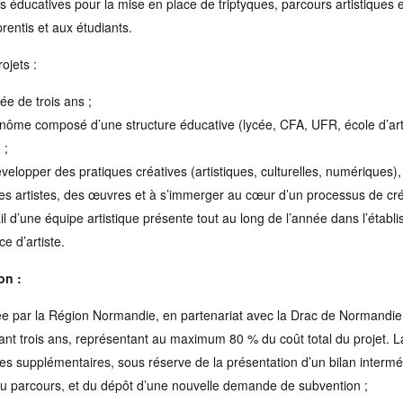
es éducatives pour la mise en place de triptyques, parcours artistiques e
rentis et aux étudiants.
ojets :
e de trois ans ;
rinôme composé d’une structure éducative (lycée, CFA, UFR, école d’art),
 ;
évelopper des pratiques créatives (artistiques, culturelles, numériques),
des artistes, des œuvres et à s’immerger au cœur d’un processus de cré
ail d’une équipe artistique présente tout au long de l’année dans l’éta
e d’artiste.
on :
uée par la Région Normandie, en partenariat avec la Drac de Normandie
nt trois ans, représentant au maximum 80 % du coût total du projet. L
 supplémentaires, sous réserve de la présentation d’un bilan intermédi
du parcours, et du dépôt d’une nouvelle demande de subvention ;