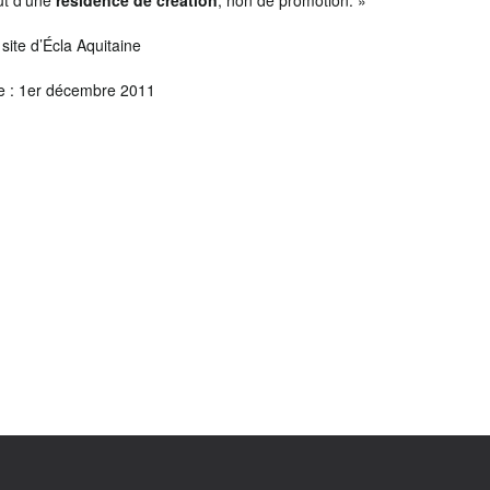
out d’une
résidence de création
, non de promotion. »
 site d’Écla Aquitaine
re : 1er décembre 2011