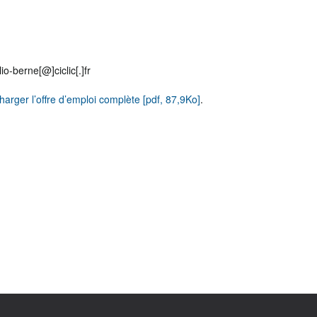
io-berne[@]ciclic[.]fr
harger l’offre d’emploi complète [pdf, 87,9Ko]
.