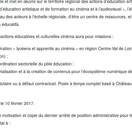
tie et met en œuvre sur le territoire régional des actions d’éducation arti
d’éducation artistique et de formation au cinéma et à l’audiovisuel », l’
au des acteurs à l’échelle régionale, d’être un centre de ressources, e
 éducatifs.
) actions éducatives et culturelles cinéma aura pour missions :
ération « lycéens et apprentis au cinéma » en région Centre-Val de Loire
on) ;
oordination sectorielle du pôle éducation ;
torialisation et à la création de contenus pour l’écosystème numérique de
tutaire ou à défaut contractuel. Poste à temps complet basé à Château
le 10 février 2017.
 motivation et copie du dernier arrêté de position administrative pour l
al à :