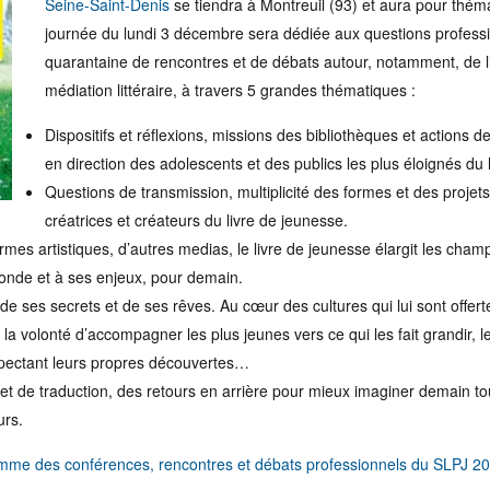
Seine-Saint-Denis
se tiendra à Montreuil (93) et aura pour thém
journée du lundi 3 décembre sera dédiée aux questions profess
quarantaine de rencontres et de débats autour, notamment, de l’ac
médiation littéraire, à travers 5 grandes thématiques :
Dispositifs et réflexions, missions des bibliothèques et actions
en direction des adolescents et des publics les plus éloignés du l
Questions de transmission, multiplicité des formes et des projet
créatrices et créateurs du livre de jeunesse.
ormes artistiques, d’autres medias, le livre de jeunesse élargit les cha
monde et à ses enjeux, pour demain.
de ses secrets et de ses rêves. Au cœur des cultures qui lui sont offert
 la volonté d’accompagner les plus jeunes vers ce qui les fait grandir, 
pectant leurs propres découvertes…
 et de traduction, des retours en arrière pour mieux imaginer demain tou
urs.
mme des conférences, rencontres et débats professionnels du SLPJ 2