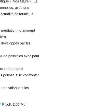
atique « Nos futurs ». La
ionnelles, avec une
tualité éditoriale, la
 de médiation notamment
ivre.
s développés par les
mps de possibles avec pour
es et de projets
les pousse à se confronter
t en valorisant les
018
[pdf, 2,36 Mo]