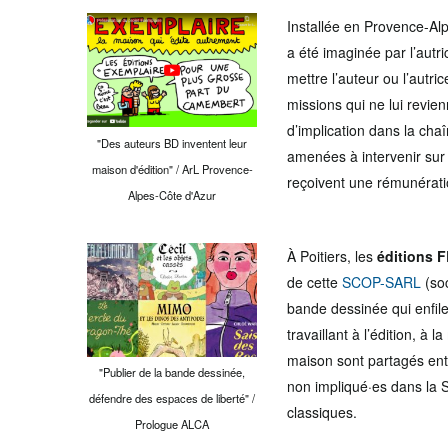
Installée en Provence-Al
a été imaginée par l’aut
mettre l’auteur ou l’autri
missions qui ne lui revie
d’implication dans la cha
"Des auteurs BD inventent leur
amenées à intervenir sur 
maison d'édition" / ArL Provence-
reçoivent une rémunératio
Alpes-Côte d'Azur
À Poitiers, les
éditions 
de cette
SCOP-SARL
(soc
bande dessinée qui enfile
travaillant à l’édition, à
maison sont partagés entr
"Publier de la bande dessinée,
non impliqué·es dans la S
défendre des espaces de liberté" /
classiques.
Prologue ALCA