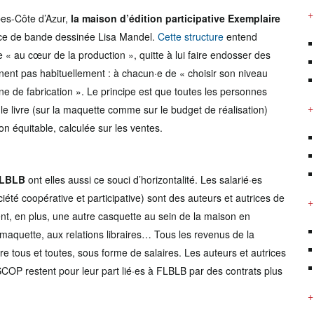
+
pes-Côte d’Azur,
la maison d’édition participative Exemplaire
rice de bande dessinée Lisa Mandel.
Cette structure
entend
ce « au cœur de la production », quitte à lui faire endosser des
nnent pas habituellement : à chacun·e de « choisir son niveau
îne de fabrication ». Le principe est que toutes les personnes
+
le livre (sur la maquette comme sur le budget de réalisation)
n équitable, calculée sur les ventes.
FLBLB
ont elles aussi ce souci d’horizontalité. Les salarié·es
iété coopérative et participative) sont des auteurs et autrices de
+
nt, en plus, une autre casquette au sein de la maison en
 la maquette, aux relations libraires… Tous les revenus de la
e tous et toutes, sous forme de salaires. Les auteurs et autrices
COP restent pour leur part lié·es à FLBLB par des contrats plus
+